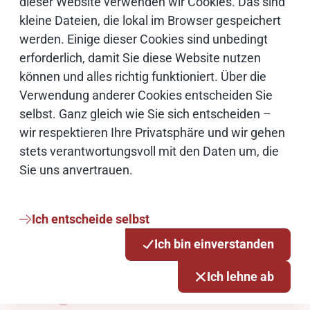
dieser Website verwenden wir Cookies. Das sind
kleine Dateien, die lokal im Browser gespeichert
werden. Einige dieser Cookies sind unbedingt
Wissenswertes zu deiner
erforderlich, damit Sie diese Website nutzen
können und alles richtig funktioniert. Über die
Bewerbung
Verwendung anderer Cookies entscheiden Sie
selbst. Ganz gleich wie Sie sich entscheiden –
Eine unserer größten Stärken? Sorgfalt. Weil
wir respektieren Ihre Privatsphäre und wir gehen
Bewerbungsprozesse bei uns demokratisch
stets verantwortungsvoll mit den Daten um, die
ablaufen und viele Beteiligte ein großes Interesse
Sie uns anvertrauen.
an dir haben, kann dein Bewerbungsprozess
schon mal einige Zeit in Anspruch nehmen.
Ich entscheide selbst
Ich bin einverstanden
Ich lehne ab