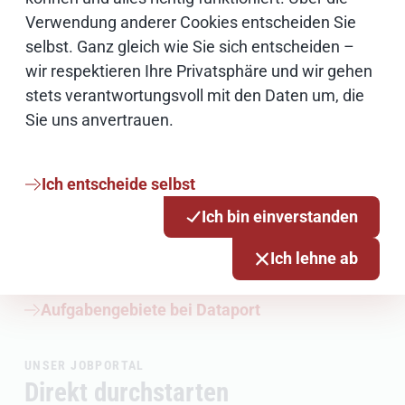
Verwendung anderer Cookies entscheiden Sie
Dataport ist eine kleine Welt für sich, mit
selbst. Ganz gleich wie Sie sich entscheiden –
zahlreichen Individuen, verteilt auf mehrere
wir respektieren Ihre Privatsphäre und wir gehen
Standorte. Ob remote oder in Reallife, unser
stets verantwortungsvoll mit den Daten um, die
Teamspirit ist einmalig und etwas ganz
Sie uns anvertrauen.
Besonderes. Wir unterstützen einander und das
über Bereichsgrenzen hinweg. Wir möchten mit
dir eintauchen in die Struktur deines zukünftigen
Ich entscheide selbst
Arbeitgebers, von den Kernkompetenzen bis zu
Ich bin einverstanden
den Projekten unserer verschiedenen
Aufgabengebiete, und dir ein Gefühl vermitteln,
Ich lehne ab
was du bei uns bewegen kannst.
Aufgabengebiete bei Dataport
UNSER JOBPORTAL
Direkt durchstarten