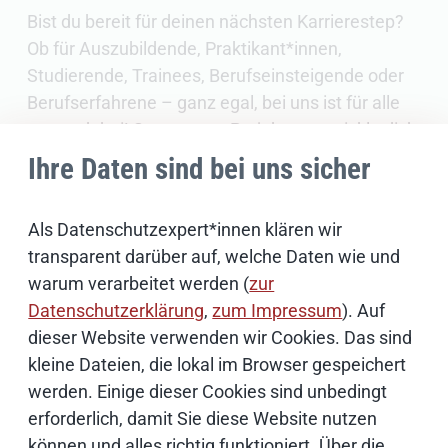
Bist du bereit für deinen nächsten Karrierestep?
Ob für Auszubildende, Praktikant*innen,
Studierende, Trainees, Berufseinsteigende oder
Berufserfahrene – ganz egal, bei uns ist für alle
etwas dabei! Starte neue Projekte, entwickle dich
weiter oder fange ganz von vorne an! Was auch
Ihre Daten sind bei uns sicher
immer du vorhast, wir sorgen dafür, dass du in
kurzer Zeit neue Karriereziele erreichst und mit
Als Datenschutzexpert*innen klären wir
uns gemeinsam in eine erfolgreiche Zukunft
transparent darüber auf, welche Daten wie und
startest.
warum verarbeitet werden (
zur
Mach mit und gestalte deine Zukunft bei
Datenschutzerklärung
,
zum Impressum
). Auf
Dataport!
dieser Website verwenden wir Cookies. Das sind
kleine Dateien, die lokal im Browser gespeichert
werden. Einige dieser Cookies sind unbedingt
UNSERE AUFGABENGEBIETE
erforderlich, damit Sie diese Website nutzen
Was wir bewegen
können und alles richtig funktioniert. Über die