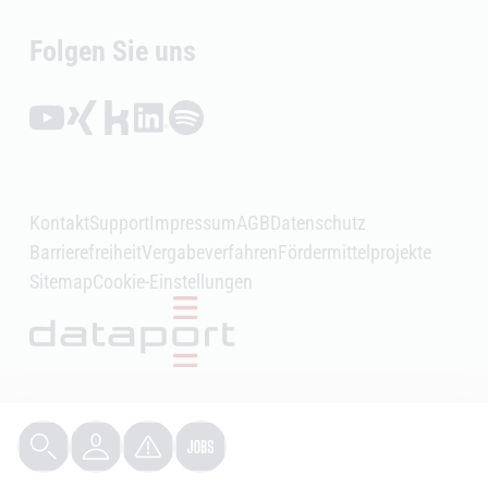
Folgen Sie uns
Folgen auf YouTube (Öffnet externen Link)
Folgen auf Xing (Öffnet externen Link)
Folgen auf Kununu (Öffnet externen Link)
Folgen auf LinkedIn (Öffnet externen Link)
Folgen auf Spotify (Öffnet externen Link)
Kontakt
Support
Impressum
AGB
Datenschutz
Barrierefreiheit
Vergabeverfahren
Fördermittelprojekte
Sitemap
Cookie-Einstellungen