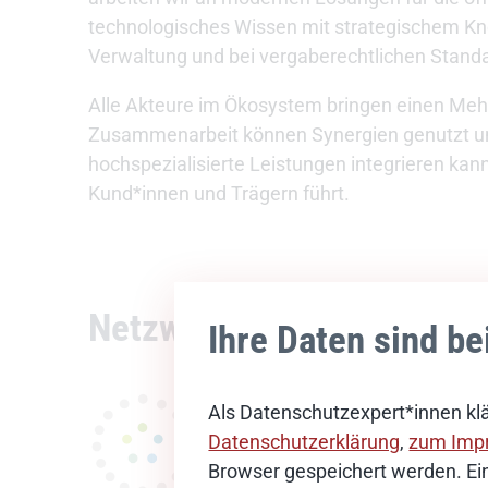
technologisches Wissen mit strategischem Kn
Verwaltung und bei vergaberechtlichen Stand
Alle Akteure im Ökosystem bringen einen Mehrw
Zusammenarbeit können Synergien genutzt und 
hochspezialisierte Leistungen integrieren ka
Kund*innen und Trägern führt.
Netzwerke für innovative
Ihre Daten sind be
Als Datenschutzexpert*innen klä
Datenschutzerklärung
,
zum Imp
Browser gespeichert werden. Ein