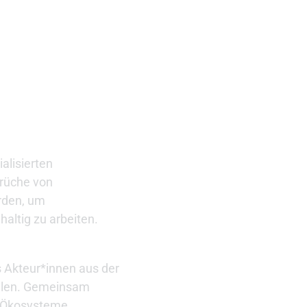
alisierten
prüche von
rden, um
altig zu arbeiten.
 Akteur*innen aus der
hulen. Gemeinsam
e Ökosysteme