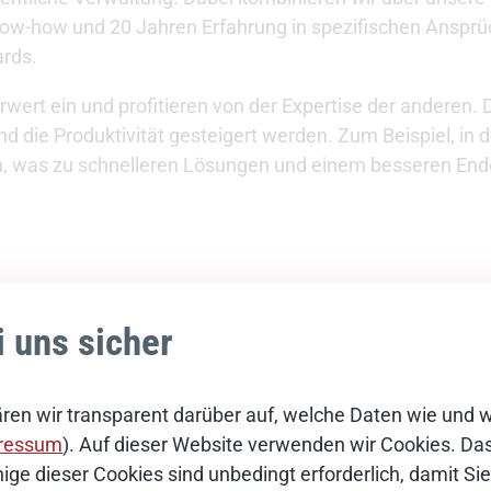
ow-how und 20 Jahren Erfahrung in spezifischen Ansprüc
ards.
ert ein und profitieren von der Expertise der anderen. 
die Produktivität gesteigert werden. Zum Beispiel, in 
nn, was zu schnelleren Lösungen und einem besseren End
 Lösungen
i uns sicher
ren wir transparent darüber auf, welche Daten wie und 
ressum
). Auf dieser Website verwenden wir Cookies. Das 
ige dieser Cookies sind unbedingt erforderlich, damit S