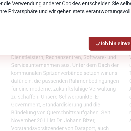
Über die Verwendung anderer Cookies entscheiden Sie selbs
Ihre Privatsphäre und wir gehen stets verantwortungsvoll
Kommunale IT-Dienstleister tragen eine
besondere Verantwortung. Für Daten, für IT-
Sicherheit und die digitale Zukunft der
Verwaltung. In der Arbeitsgemeinschaft Vitako
Ich bin einv
tauschen wir uns dazu mit über 50 IT-
Dienstleistern, Rechenzentren, Software- und
Serviceunternehmen aus. Unter dem Dach der
kommunalen Spitzenverbände setzen wir uns
dafür ein, die passenden Rahmenbedingungen
für eine moderne, zukunftsfähige Verwaltung
zu schaffen. Unsere Schwerpunkte: E-
Government, Standardisierung und die
Bündelung von Querschnittsaufgaben. Seit
November 2011 ist Dr. Johann Bizer,
Vorstandsvorsitzender von Dataport, auch