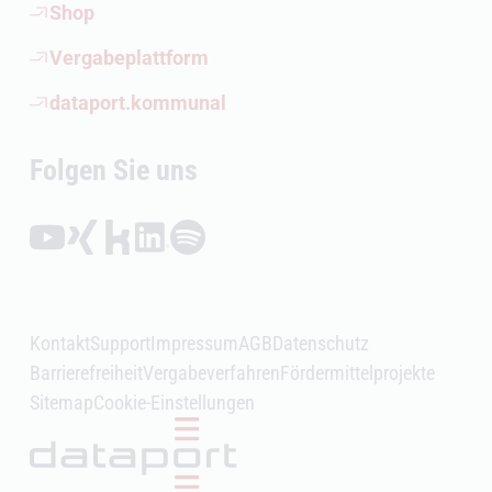
(Öffnet externen Link)
Shop
(Öffnet externen Link)
Vergabeplattform
(Öffnet externen Link)
dataport.kommunal
Folgen Sie uns
Folgen auf YouTube (Öffnet externen Link)
Folgen auf Xing (Öffnet externen Link)
Folgen auf Kununu (Öffnet externen Link)
Folgen auf LinkedIn (Öffnet externen Link)
Folgen auf Spotify (Öffnet externen Link)
Kontakt
Support
Impressum
AGB
Datenschutz
Barrierefreiheit
Vergabeverfahren
Fördermittelprojekte
Sitemap
Cookie-Einstellungen