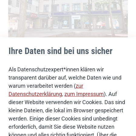
Ihre Daten sind bei uns sicher
Schulungsort Kiel
Als Datenschutzexpert*innen klären wir
Unsere drei IT-Schulungsräume in der Kieler
transparent darüber auf, welche Daten wie und
Innenstadt bieten genügend Raum für bis zu
warum verarbeitet werden (
zur
zwölf Teilnehmer*innen pro Raum. Zusätzlich
Datenschutzerklärung
,
zum Impressum
). Auf
gibt es einen Seminarraum und einen New
dieser Website verwenden wir Cookies. Das sind
Learning Room.
kleine Dateien, die lokal im Browser gespeichert
werden. Einige dieser Cookies sind unbedingt
Adresse
erforderlich, damit Sie diese Website nutzen
Holstenstraße 68
können und alles richtig funktioniert. Über die