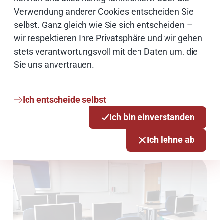
24103 Kiel
Verwendung anderer Cookies entscheiden Sie
selbst. Ganz gleich wie Sie sich entscheiden –
Der Eingang befindet sich links neben den
wir respektieren Ihre Privatsphäre und wir gehen
Stadtwerken.
stets verantwortungsvoll mit den Daten um, die
Sie uns anvertrauen.
0431 3295-6400
dataportit-bbzkiel[at]dataport.de
Ich entscheide selbst
Anfahrt auf OpenStreetMap
Ich bin einverstanden
Parkmöglichkeiten am Standort Kiel
Ich lehne ab