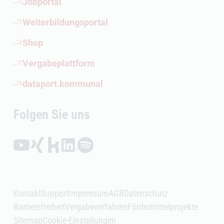
(Öffnet externen Link)
Jobportal
(Öffnet externen Link)
Weiterbildungsportal
(Öffnet externen Link)
Shop
(Öffnet externen Link)
Vergabeplattform
(Öffnet externen Link)
dataport.kommunal
Folgen Sie uns
Folgen auf YouTube (Öffnet externen Link)
Folgen auf Xing (Öffnet externen Link)
Folgen auf Kununu (Öffnet externen Link)
Folgen auf LinkedIn (Öffnet externen Link)
Folgen auf Spotify (Öffnet externen Link)
Kontakt
Support
Impressum
AGB
Datenschutz
Barrierefreiheit
Vergabeverfahren
Fördermittelprojekte
Sitemap
Cookie-Einstellungen