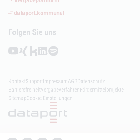
Vergabeplattform
(Öffnet externen Link)
dataport.kommunal
Folgen Sie uns
Folgen auf YouTube (Öffnet externen Link)
Folgen auf Xing (Öffnet externen Link)
Folgen auf Kununu (Öffnet externen Link)
Folgen auf LinkedIn (Öffnet externen Link)
Folgen auf Spotify (Öffnet externen Link)
Kontakt
Support
Impressum
AGB
Datenschutz
Barrierefreiheit
Vergabeverfahren
Fördermittelprojekte
Sitemap
Cookie-Einstellungen