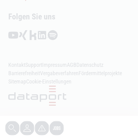
Folgen Sie uns
Folgen auf YouTube (Öffnet externen Link)
Folgen auf Xing (Öffnet externen Link)
Folgen auf Kununu (Öffnet externen Link)
Folgen auf LinkedIn (Öffnet externen Link)
Folgen auf Spotify (Öffnet externen Link)
Kontakt
Support
Impressum
AGB
Datenschutz
Barrierefreiheit
Vergabeverfahren
Fördermittelprojekte
Sitemap
Cookie-Einstellungen