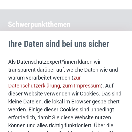
Schwerpunktthemen
Künstliche Intelligenz
Ihre Daten sind bei uns sicher
Open Source
Als Datenschutzexpert*innen klären wir
transparent darüber auf, welche Daten wie und
IT Sicherheit
warum verarbeitet werden (
zur
Datenschutzerklärung
,
zum Impressum
). Auf
dieser Website verwenden wir Cookies. Das sind
Onlinezugangsgesetz
kleine Dateien, die lokal im Browser gespeichert
werden. Einige dieser Cookies sind unbedingt
Cloud
erforderlich, damit Sie diese Website nutzen
können und alles richtig funktioniert. Über die
Netze