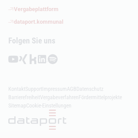
(Öffnet externen Link)
Vergabeplattform
(Öffnet externen Link)
dataport.kommunal
Folgen Sie uns
Folgen auf YouTube (Öffnet externen Link)
Folgen auf Xing (Öffnet externen Link)
Folgen auf Kununu (Öffnet externen Link)
Folgen auf LinkedIn (Öffnet externen Link)
Folgen auf Spotify (Öffnet externen Link)
Kontakt
Support
Impressum
AGB
Datenschutz
Barrierefreiheit
Vergabeverfahren
Fördermittelprojekte
Sitemap
Cookie-Einstellungen