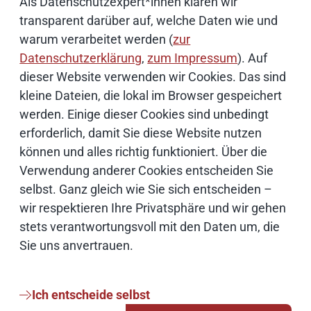
Als Datenschutzexpert*innen klären wir
Bildnachweise
transparent darüber auf, welche Daten wie und
warum verarbeitet werden (
zur
Datenschutzerklärung
,
zum Impressum
). Auf
dieser Website verwenden wir Cookies. Das sind
Schwerpunktthemen
kleine Dateien, die lokal im Browser gespeichert
werden. Einige dieser Cookies sind unbedingt
Künstliche Intelligenz
erforderlich, damit Sie diese Website nutzen
können und alles richtig funktioniert. Über die
Open Source
Verwendung anderer Cookies entscheiden Sie
selbst. Ganz gleich wie Sie sich entscheiden –
IT Sicherheit
wir respektieren Ihre Privatsphäre und wir gehen
stets verantwortungsvoll mit den Daten um, die
Sie uns anvertrauen.
Onlinezugangsgesetz
Cloud
Ich entscheide selbst