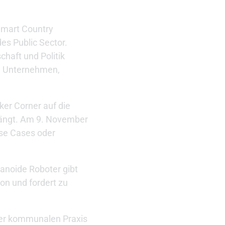
Smart Country
es Public Sector.
haft und Politik
n Unternehmen,
er Corner auf die
hängt. Am 9. November
Use Cases oder
anoide Roboter gibt
on und fordert zu
der kommunalen Praxis