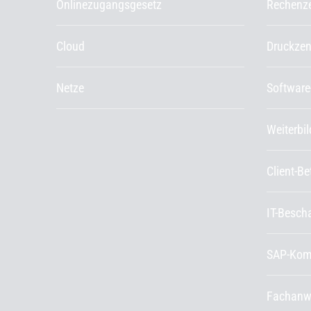
Onlinezugangsgesetz
Rechenz
Cloud
Druckze
Netze
Software
Weiterbi
Client-B
IT-Besch
SAP-Kom
Fachanw