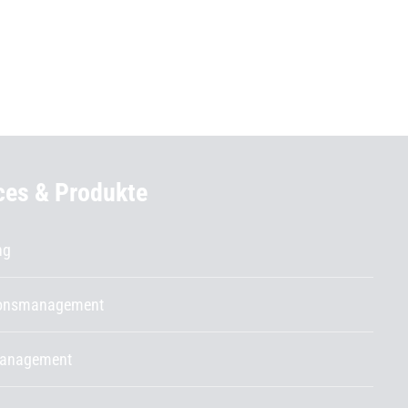
ces & Produkte
ng
ionsmanagement
management