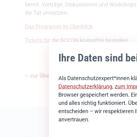
bereit. Vorträge, Diskussionen und Workshops 
die Tat umsetzen.
Das Programm im Überblick
Tickets für die SCCON
kostenfrei bestellen
Ihre Daten sind be
zur Übersicht
Als Datenschutzexpert*innen klä
Datenschutzerklärung
,
zum Imp
Browser gespeichert werden. Ein
und alles richtig funktioniert. 
entscheiden – wir respektieren 
anvertrauen.