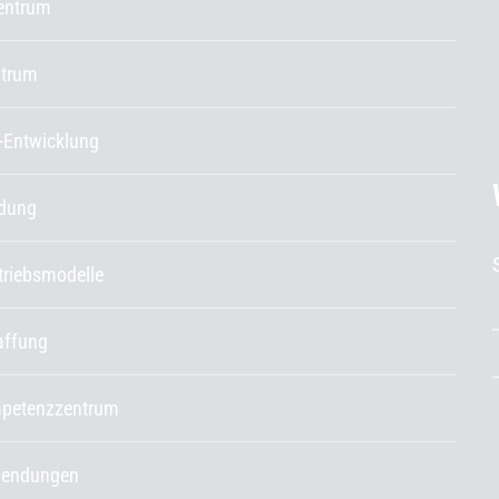
entrum
ntrum
-Entwicklung
ldung
etriebsmodelle
affung
petenzzentrum
endungen