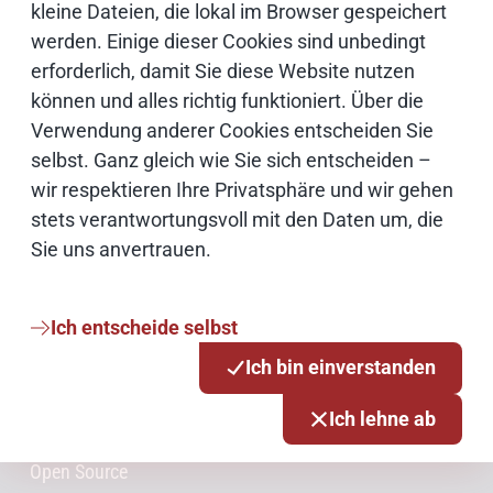
News-Redaktion
kleine Dateien, die lokal im Browser gespeichert
werden. Einige dieser Cookies sind unbedingt
erforderlich, damit Sie diese Website nutzen
E-Mail schreiben
können und alles richtig funktioniert. Über die
Verwendung anderer Cookies entscheiden Sie
selbst. Ganz gleich wie Sie sich entscheiden –
wir respektieren Ihre Privatsphäre und wir gehen
Weiterführende Informationen
stets verantwortungsvoll mit den Daten um, die
Bildnachweise
Sie uns anvertrauen.
Ich entscheide selbst
Schwerpunktthemen
Ich bin einverstanden
Künstliche Intelligenz
Ich lehne ab
Open Source