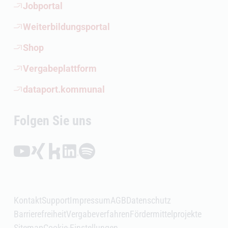
(Öffnet externen Link)
Jobportal
(Öffnet externen Link)
Weiterbildungsportal
(Öffnet externen Link)
Shop
(Öffnet externen Link)
Vergabeplattform
(Öffnet externen Link)
dataport.kommunal
Folgen Sie uns
Folgen auf YouTube (Öffnet externen Link)
Folgen auf Xing (Öffnet externen Link)
Folgen auf Kununu (Öffnet externen Link)
Folgen auf LinkedIn (Öffnet externen Link)
Folgen auf Spotify (Öffnet externen Link)
Kontakt
Support
Impressum
AGB
Datenschutz
Barrierefreiheit
Vergabeverfahren
Fördermittelprojekte
Sitemap
Cookie-Einstellungen