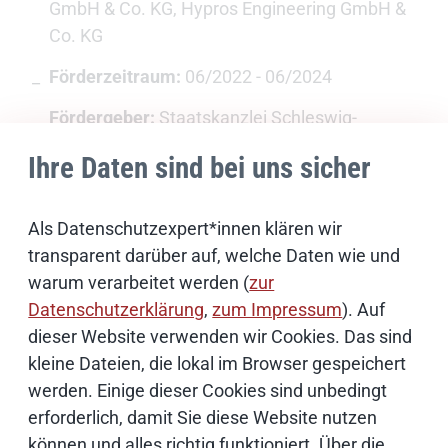
GmbH & Co. KG, Hypros Engineering GmbH &
Co. KG
Förderzeitraum:
06/2022 - 06/2024
Fördergeber:
Staatskanzlei Schleswig-
Holstein
Ihre Daten sind bei uns sicher
Als Datenschutzexpert*innen klären wir
transparent darüber auf, welche Daten wie und
warum verarbeitet werden (
zur
Datenschutzerklärung
,
zum Impressum
). Auf
dieser Website verwenden wir Cookies. Das sind
kleine Dateien, die lokal im Browser gespeichert
werden. Einige dieser Cookies sind unbedingt
erforderlich, damit Sie diese Website nutzen
ACROSS - Dataport goes
können und alles richtig funktioniert. Über die