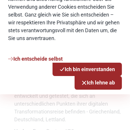
Verwendung anderer Cookies entscheiden Sie
international
selbst. Ganz gleich wie Sie sich entscheiden –
Ziel:
Bereitstellung eines zentralen Zugangs
wir respektieren Ihre Privatsphäre und wir gehen
für alle EU-Bürger*innen zu digitalen
stets verantwortungsvoll mit den Daten um, die
Verwaltungsleistungen (Fokus auf „Study &
Sie uns anvertrauen.
Work Abroad“)
Lösungsansatz:
Förderung von
Ich entscheide selbst
grenzüberschreitender, interoperabler
Ich bin einverstanden
Mobilität. Interaktive, leicht verständliche und
benutzerfreundliche Anleitung für
Ich lehne ab
Nutzer*innen. ACROSS wird in drei Ländern
entwickelt und getestet, die sich an
unterschiedlichen Punkten ihrer digitalen
Transformationsreise befinden - Griechenland,
Deutschland, Lettland.