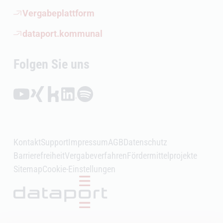
(Öffnet externen Link)
Vergabeplattform
(Öffnet externen Link)
dataport.kommunal
Folgen Sie uns
Folgen auf YouTube (Öffnet externen Link)
Folgen auf Xing (Öffnet externen Link)
Folgen auf Kununu (Öffnet externen Link)
Folgen auf LinkedIn (Öffnet externen Link)
Folgen auf Spotify (Öffnet externen Link)
Kontakt
Support
Impressum
AGB
Datenschutz
Barrierefreiheit
Vergabeverfahren
Fördermittelprojekte
Sitemap
Cookie-Einstellungen