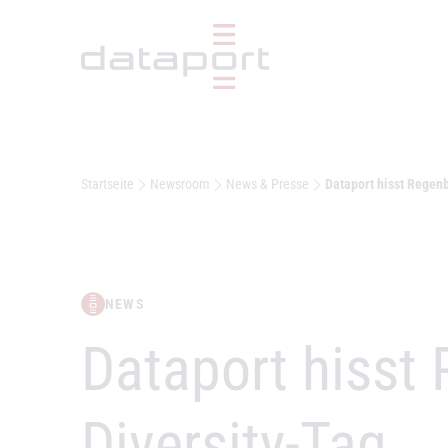
Hauptbereich
Startseite
Newsroom
News & Presse
Dataport hisst Regen
NEWS
–
Dataport hisst
Diversity-Tag