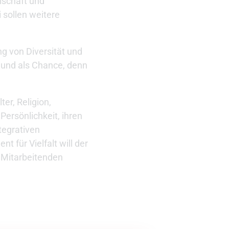
lschaft und
 sollen weitere
ng von Diversität und
e und als Chance, denn
ter, Religion,
Persönlichkeit, ihren
tegrativen
 für Vielfalt will der
r Mitarbeitenden