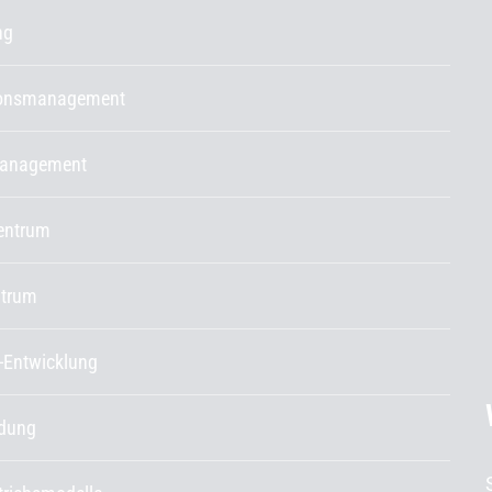
ng
ionsmanagement
management
entrum
ntrum
-Entwicklung
ldung