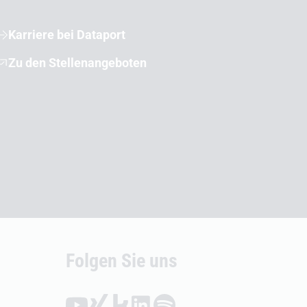
Karriere bei Dataport
Zu den Stellenangeboten
Folgen Sie uns
Folgen auf YouTube (Öffnet externen Link)
Folgen auf Xing (Öffnet externen Link)
Folgen auf Kununu (Öffnet externen Link
Folgen auf LinkedIn (Öffnet externen
Folgen auf Spotify (Öffnet exte