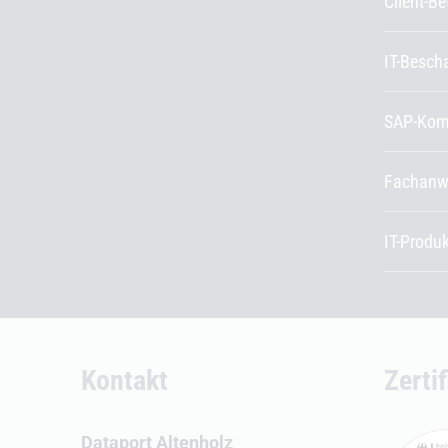
Client-B
IT-Besch
SAP-Kom
Fachanw
IT-Produ
Kontakt
Zerti
Dataport Altenholz