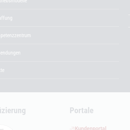
etriebsmodelle
affung
petenzzentrum
endungen
kte
fizierung
Portale
(Öffnet externen Link)
Kundenportal