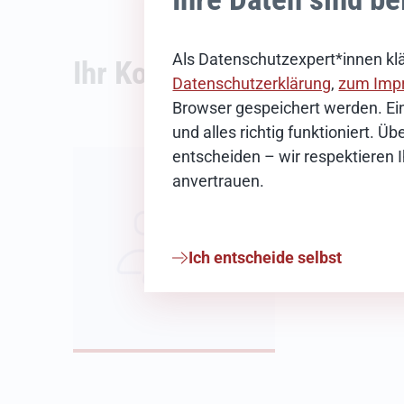
Als Datenschutzexpert*innen klä
Ihr Kontakt
Datenschutzerklärung
,
zum Imp
Browser gespeichert werden. Ein
und alles richtig funktioniert. 
News-Redak
entscheiden – wir respektieren 
anvertrauen.
E-Mail schreib
Ich entscheide selbst