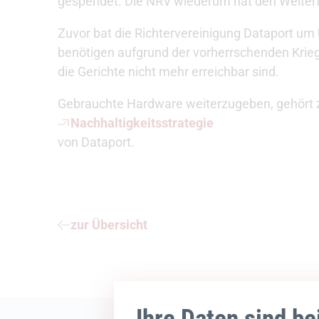
gespendet. Die NRV wiederum hat den Weitertra
Zuvor bat die Richtervereinigung Dataport um U
benötigen aufgrund der vorherrschenden Krie
die Gerichte nicht mehr erreichbar sind.
Gebrauchte Hardware weiterzugeben, gehört 
Nachhaltigkeitsstrategie
von Dataport.
zur Übersicht
Ihre Daten sind be