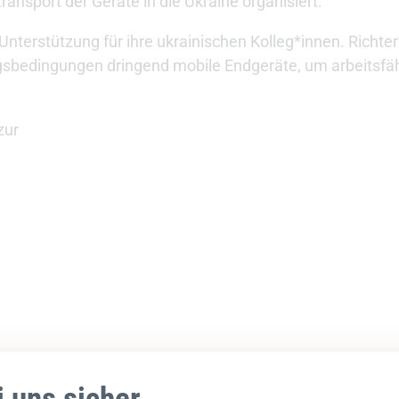
nsport der Geräte in die Ukraine organisiert.
nterstützung für ihre ukrainischen Kolleg*innen. Richter
gsbedingungen dringend mobile Endgeräte, um arbeitsfäh
zur
i uns sicher