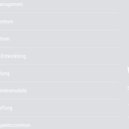
management
entrum
ntrum
-Entwicklung
ldung
etriebsmodelle
affung
petenzzentrum