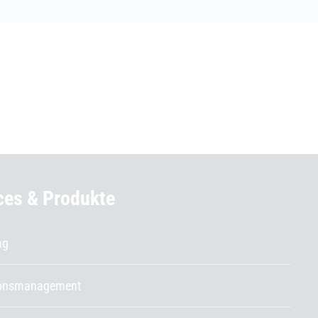
ces & Produkte
ng
ionsmanagement