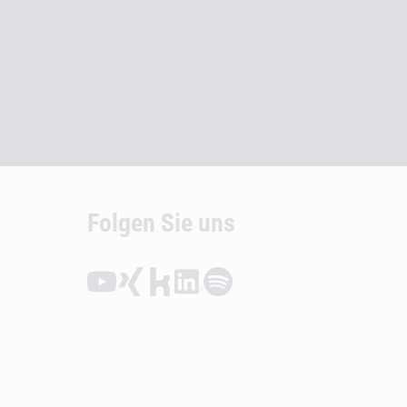
Folgen Sie uns
Folgen auf YouTube (Öffnet externen Link)
Folgen auf Xing (Öffnet externen Link)
Folgen auf Kununu (Öffnet externen Link
Folgen auf LinkedIn (Öffnet externen
Folgen auf Spotify (Öffnet exte