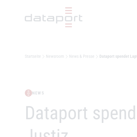
Hauptbereich
Startseite
Newsroom
News & Presse
Dataport spendet Lapt
NEWS
–
Dataport spend
Justiz