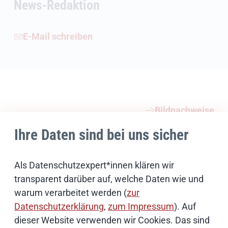
News-Redaktion
E-Mail schreiben
Weiterführende Informationen
Bildnachweise
Ihre Daten sind bei uns sicher
Schwerpunktthemen
Als Datenschutzexpert*innen klären wir
transparent darüber auf, welche Daten wie und
Künstliche Intelligenz
warum verarbeitet werden (
zur
Datenschutzerklärung
,
zum Impressum
). Auf
Open Source
dieser Website verwenden wir Cookies. Das sind