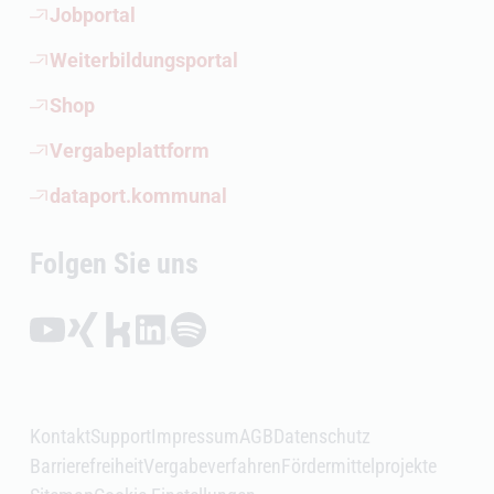
(Öffnet externen Link)
Jobportal
(Öffnet externen Link)
Weiterbildungsportal
(Öffnet externen Link)
Shop
(Öffnet externen Link)
Vergabeplattform
(Öffnet externen Link)
dataport.kommunal
Folgen Sie uns
Folgen auf YouTube (Öffnet externen Link)
Folgen auf Xing (Öffnet externen Link)
Folgen auf Kununu (Öffnet externen Link)
Folgen auf LinkedIn (Öffnet externen Link)
Folgen auf Spotify (Öffnet externen Link)
Kontakt
Support
Impressum
AGB
Datenschutz
Barrierefreiheit
Vergabeverfahren
Fördermittelprojekte