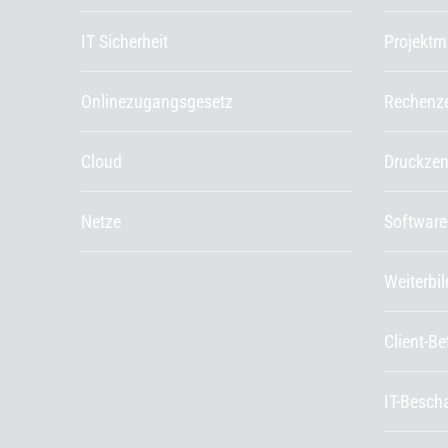
IT Sicherheit
Projekt
Onlinezugangsgesetz
Rechenz
Cloud
Druckze
Netze
Software
Weiterbi
Client-B
IT-Besch