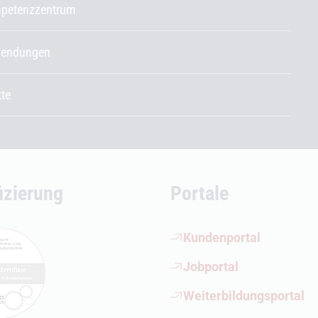
petenzzentrum
endungen
kte
fizierung
Portale
(Öffnet externen Link)
Kundenportal
(Öffnet externen Link)
Jobportal
(Öffnet externen Link)
Weiterbildungsportal