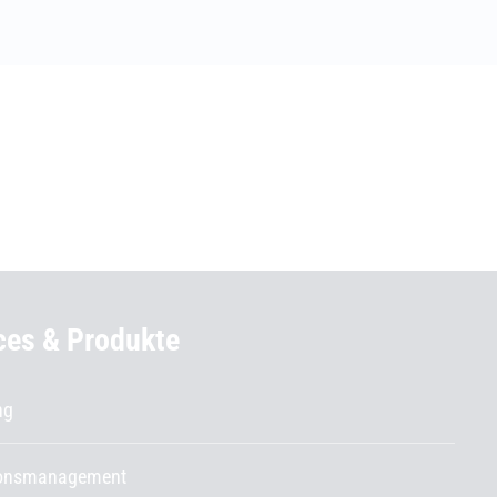
ces & Produkte
ng
ionsmanagement