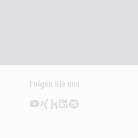
Folgen Sie uns
Folgen auf YouTube (Öffnet externen Link)
Folgen auf Xing (Öffnet externen Link)
Folgen auf Kununu (Öffnet externen Link
Folgen auf LinkedIn (Öffnet externen
Folgen auf Spotify (Öffnet exte