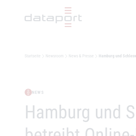
Hauptbereich
Startseite
Newsroom
News & Presse
Hamburg und Schleswi
NEWS
–
Hamburg und Sc
betreibt Online