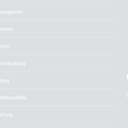
management
entrum
ntrum
-Entwicklung
ldung
etriebsmodelle
affung