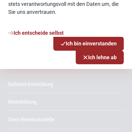
stets verantwortungsvoll mit den Daten um, die
Sie uns anvertrauen.
Innovationsmanagement
Projektmanagement
Ich entscheide selbst
Ich bin einverstanden
Rechenzentrum
Ich lehne ab
Druckzentrum
Software-Entwicklung
Weiterbildung
Client-Betriebsmodelle