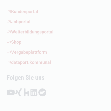
(Öffnet externen Link)
Kundenportal
(Öffnet externen Link)
Jobportal
(Öffnet externen Link)
Weiterbildungsportal
(Öffnet externen Link)
Shop
(Öffnet externen Link)
Vergabeplattform
(Öffnet externen Link)
dataport.kommunal
Folgen Sie uns
Folgen auf YouTube (Öffnet externen Link)
Folgen auf Xing (Öffnet externen Link)
Folgen auf Kununu (Öffnet externen Link)
Folgen auf LinkedIn (Öffnet externen Link)
Folgen auf Spotify (Öffnet externen Link)