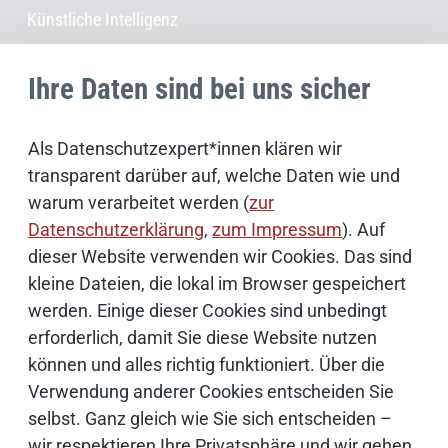
Künstliche Intelligenz
Open Source
Ihre Daten sind bei uns sicher
IT Sicherheit
Als Datenschutzexpert*innen klären wir
transparent darüber auf, welche Daten wie und
Onlinezugangsgesetz
warum verarbeitet werden (
zur
Datenschutzerklärung
,
zum Impressum
). Auf
dieser Website verwenden wir Cookies. Das sind
Cloud
kleine Dateien, die lokal im Browser gespeichert
werden. Einige dieser Cookies sind unbedingt
Netze
erforderlich, damit Sie diese Website nutzen
können und alles richtig funktioniert. Über die
Verwendung anderer Cookies entscheiden Sie
Services & Produkte
selbst. Ganz gleich wie Sie sich entscheiden –
wir respektieren Ihre Privatsphäre und wir gehen