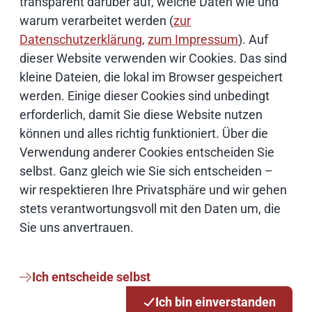
transparent darüber auf, welche Daten wie und
warum verarbeitet werden (
zur
Datenschutzerklärung
,
zum Impressum
). Auf
Schwerpunktthemen
dieser Website verwenden wir Cookies. Das sind
kleine Dateien, die lokal im Browser gespeichert
Künstliche Intelligenz
werden. Einige dieser Cookies sind unbedingt
erforderlich, damit Sie diese Website nutzen
Open Source
können und alles richtig funktioniert. Über die
Verwendung anderer Cookies entscheiden Sie
IT Sicherheit
selbst. Ganz gleich wie Sie sich entscheiden –
wir respektieren Ihre Privatsphäre und wir gehen
stets verantwortungsvoll mit den Daten um, die
Onlinezugangsgesetz
Sie uns anvertrauen.
Cloud
Ich entscheide selbst
Netze
Ich bin einverstanden