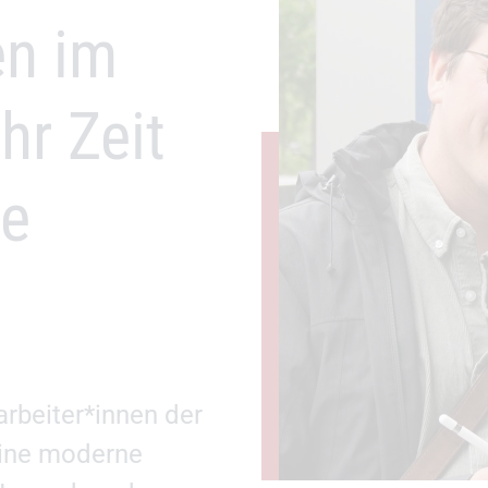
en im
r Zeit
he
arbeiter*innen der
eine moderne