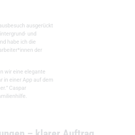
Hausbesuch ausgerückt
intergrund- und
Und habe ich die
arbeiter*innen der
n wir eine elegante
r in einer App auf dem
er.“ Caspar
ilienhilfe.
ungen – klarer Auftrag