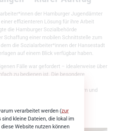
ialarbeiter*innen der Hamburger Jugendämter
iner effizienteren Lösung für ihre Arbeit
agte die Hamburger Sozialbehörde
r Schaffung einer mobilen Schnittstelle zum
 dem die Sozialarbeiter*innen der Hansestadt
nterlagen auf einem Blick verfügbar haben.
eigenen Fälle war gefordert – idealerweise über
infach zu bedienen ist. Die besondere
ntwicklung einer an das Verfahren
sonders sensiblen Daten von Kindern und
verarbeiten und zu schützen.
warum verarbeitet werden (
zur
sind kleine Dateien, die lokal im
ie diese Website nutzen können