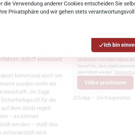
ösung
Über die Verwendung anderer Cookies entscheiden Sie selbs
Ihre Privatsphäre und wir gehen stets verantwortungsvoll
n enger Zusammenarbeit
innen der zukünftigen
te Ausschreibung
mt koordiniert. In
Ich bin einv
innen der Firma
Diona
erfahren JUS-IT entwickelt
Sie können YouTube-Videos dire
darauf hin, dass dabei person
übermittelt werden.
Datenschu
ataport.kommunal auch um
Video anschauen
sgesamt wurden mehr als
de beschafft. Im Zuge
JUS-App – Die Kooperation
icherheitsprofil für die
 auf dem Gerät regelt.
eren – es können
ellt werden – stellt das
sichergestellt wird.