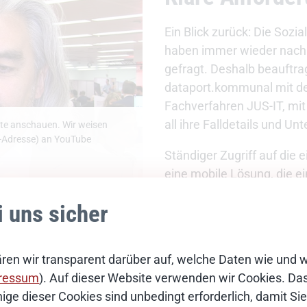
Ein Blick zurück: Die Soz
haben immer wieder nach e
gefragt. Deshalb beauftr
dataport.kommunal mit de
Fachverfahren JUS-IT, mit
all ihre Falldetails und U
ite anschauen. Wir weisen
P-Adresse) an YouTube
Ständiger Zugriff auf die 
eine mobile Lösung, die e
Herausforderung bei der E
i uns sicher
angebundenen App: Die be
deren Familien sicher zu 
ren wir transparent darüber auf, welche Daten wie und 
ressum
). Auf dieser Website verwenden wir Cookies. Das 
ige dieser Cookies sind unbedingt erforderlich, damit S