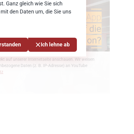
t. Ganz gleich wie Sie sich
 mit den Daten um, die Sie uns
erstanden
Ich lehne ab
kt auf unserer Internetseite anschauen. Wir weisen
enbezogene Daten (z. B. IP-Adresse) an YouTube
tz