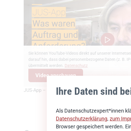
Sie können YouTube-Videos direkt auf unserer Internetse
darauf hin, dass dabei personenbezogene Daten (z. B. I
übermittelt werden.
Datenschutz
Video anschauen
Ihre Daten sind be
JUS-App – Auftrag und Anforderung
Als Datenschutzexpert*innen klä
Datenschutzerklärung
,
zum Imp
Browser gespeichert werden. Ein