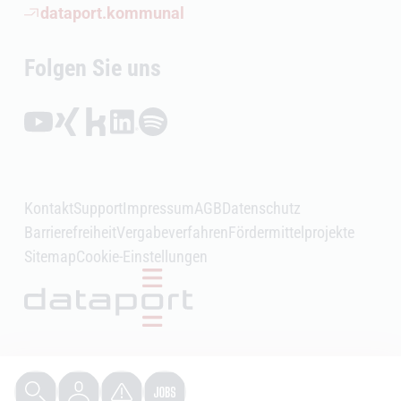
(Öffnet externen Link)
dataport.kommunal
Folgen Sie uns
Folgen auf YouTube (Öffnet externen Link)
Folgen auf Xing (Öffnet externen Link)
Folgen auf Kununu (Öffnet externen Link)
Folgen auf LinkedIn (Öffnet externen Link)
Folgen auf Spotify (Öffnet externen Link)
Kontakt
Support
Impressum
AGB
Datenschutz
Barrierefreiheit
Vergabeverfahren
Fördermittelprojekte
Sitemap
Cookie-Einstellungen