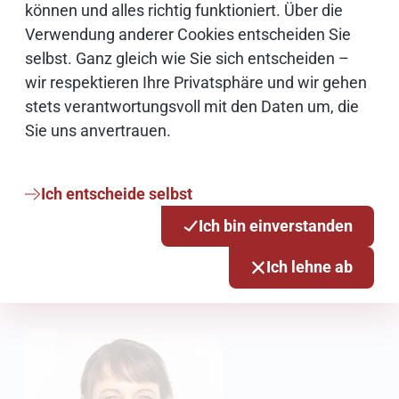
können und alles richtig funktioniert. Über die
Verwendung anderer Cookies entscheiden Sie
selbst. Ganz gleich wie Sie sich entscheiden –
wir respektieren Ihre Privatsphäre und wir gehen
stets verantwortungsvoll mit den Daten um, die
Britta Heinrich
Sie uns anvertrauen.
Pressesprecherin
Ich entscheide selbst
040 42846-3047
Ich bin einverstanden
0171 3342284
Ich lehne ab
E-Mail schreiben