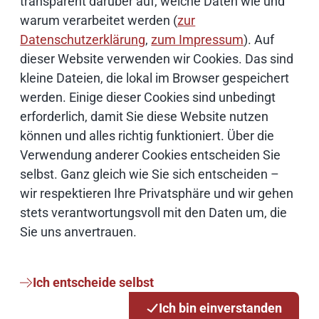
transparent darüber auf, welche Daten wie und
warum verarbeitet werden (
zur
Datenschutzerklärung
,
zum Impressum
). Auf
Mehr zum Projekt KERN erfahren
dieser Website verwenden wir Cookies. Das sind
kleine Dateien, die lokal im Browser gespeichert
UX-Standard für die Verwaltung: Projekt KERN
werden. Einige dieser Cookies sind unbedingt
gewinnt beim 24. eGovernment-Wettbewerb |
erforderlich, damit Sie diese Website nutzen
Dataport
können und alles richtig funktioniert. Über die
Verwendung anderer Cookies entscheiden Sie
KERN UX-Standard: Ein Design-System für den
selbst. Ganz gleich wie Sie sich entscheiden –
Staat | Dataport
wir respektieren Ihre Privatsphäre und wir gehen
stets verantwortungsvoll mit den Daten um, die
Sie uns anvertrauen.
Hier weitere Projektberichte
erkunden
Ich entscheide selbst
Ich bin einverstanden