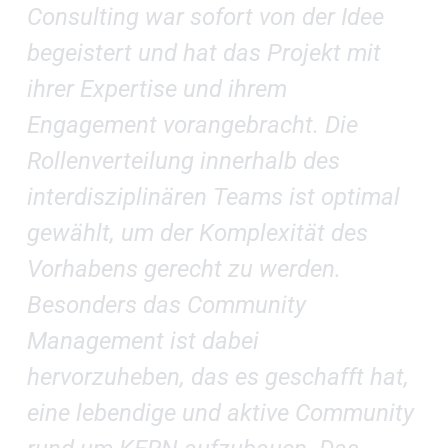
Consulting war sofort von der Idee
In
begeistert und hat das Projekt mit
Co
ihrer Expertise und ihrem
he
Engagement vorangebracht. Die
Nu
Rollenverteilung innerhalb des
un
interdisziplinären Teams ist optimal
Ve
gewählt, um der Komplexität des
be
Vorhabens gerecht zu werden.
en
Besonders das Community
de
Management ist dabei
et
hervorzuheben, das es geschafft hat,
Ve
eine lebendige und aktive Community
mi