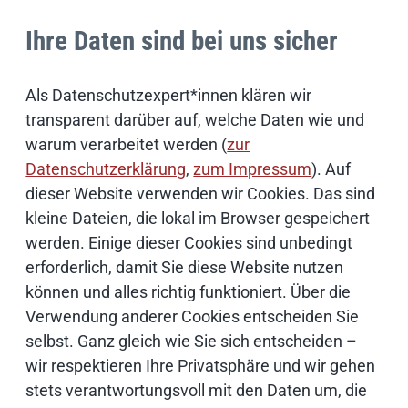
Elektronischer Empfang und
Ihre Daten sind bei uns sicher
Weiterverarbeitung von Rechnungen.
Alles automatisch:
Als Datenschutzexpert*innen klären wir
transparent darüber auf, welche Daten wie und
Viele digitale Eingangskanäle, ein zentraler
warum verarbeitet werden (
zur
Rechnungseingang, Prüfung auf Standard
Datenschutzerklärung
,
zum Impressum
). Auf
XRechnung. Weiterleitung an
dieser Website verwenden wir Cookies. Das sind
Buchhaltungssysteme.
kleine Dateien, die lokal im Browser gespeichert
werden. Einige dieser Cookies sind unbedingt
Alles sicher:
erforderlich, damit Sie diese Website nutzen
können und alles richtig funktioniert. Über die
Automatische Virenprüfung. Hohe
Verwendung anderer Cookies entscheiden Sie
Übertragungssicherheit dank stets aktuellem,
selbst. Ganz gleich wie Sie sich entscheiden –
empfohlenem Peppol-Standard.
wir respektieren Ihre Privatsphäre und wir gehen
stets verantwortungsvoll mit den Daten um, die