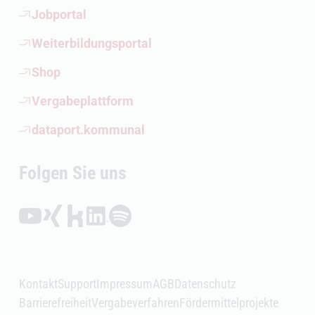
(Öffnet externen Link)
Jobportal
(Öffnet externen Link)
Weiterbildungsportal
(Öffnet externen Link)
Shop
(Öffnet externen Link)
Vergabeplattform
(Öffnet externen Link)
dataport.kommunal
Folgen Sie uns
Folgen auf YouTube (Öffnet externen Link)
Folgen auf Xing (Öffnet externen Link)
Folgen auf Kununu (Öffnet externen Link)
Folgen auf LinkedIn (Öffnet externen Link)
Folgen auf Spotify (Öffnet externen Link)
Kontakt
Support
Impressum
AGB
Datenschutz
Barrierefreiheit
Vergabeverfahren
Fördermittelprojekte