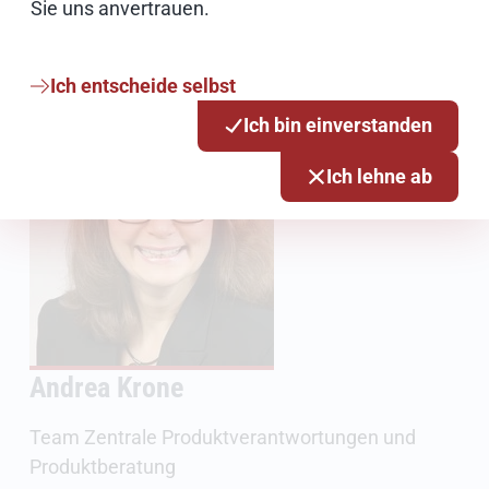
Sie uns anvertrauen.
Wir sind für Sie da
Ich entscheide selbst
Ich bin einverstanden
Ich lehne ab
Andrea Krone
Team Zentrale Produktverantwortungen und
Produktberatung