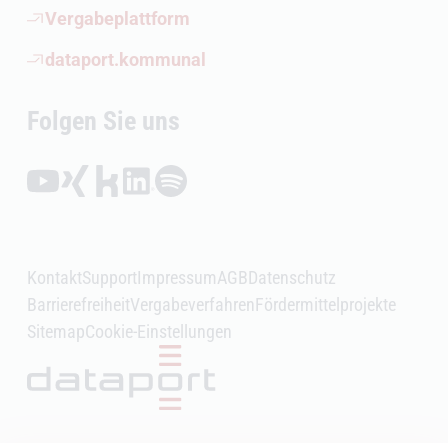
(Öffnet externen Link)
Vergabeplattform
(Öffnet externen Link)
dataport.kommunal
Folgen Sie uns
Folgen auf YouTube (Öffnet externen Link)
Folgen auf Xing (Öffnet externen Link)
Folgen auf Kununu (Öffnet externen Link)
Folgen auf LinkedIn (Öffnet externen Link)
Folgen auf Spotify (Öffnet externen Link)
Kontakt
Support
Impressum
AGB
Datenschutz
Barrierefreiheit
Vergabeverfahren
Fördermittelprojekte
Sitemap
Cookie-Einstellungen