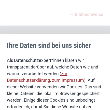
Weiterführende Informationen
Bildnachweise
Schwerpunktthemen
Ihre Daten sind bei uns sicher
Künstliche Intelligenz
Als Datenschutzexpert*innen klären wir
transparent darüber auf, welche Daten wie und
Open Source
warum verarbeitet werden (
zur
Datenschutzerklärung
,
zum Impressum
). Auf
IT Sicherheit
dieser Website verwenden wir Cookies. Das sind
kleine Dateien, die lokal im Browser gespeichert
Onlinezugangsgesetz
werden. Einige dieser Cookies sind unbedingt
erforderlich, damit Sie diese Website nutzen