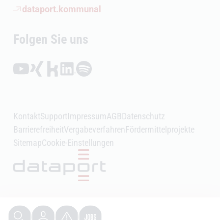
(Öffnet externen Link)
dataport.kommunal
Folgen Sie uns
Folgen auf YouTube (Öffnet externen Link)
Folgen auf Xing (Öffnet externen Link)
Folgen auf Kununu (Öffnet externen Link)
Folgen auf LinkedIn (Öffnet externen Link)
Folgen auf Spotify (Öffnet externen Link)
Kontakt
Support
Impressum
AGB
Datenschutz
Barrierefreiheit
Vergabeverfahren
Fördermittelprojekte
Sitemap
Cookie-Einstellungen