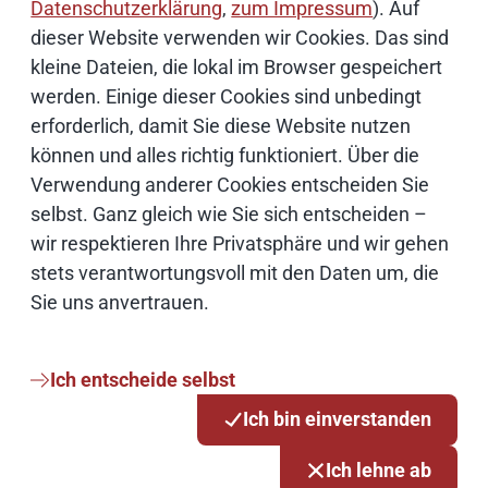
Datenschutzerklärung
,
zum Impressum
). Auf
Künstliche Intelligenz
dieser Website verwenden wir Cookies. Das sind
kleine Dateien, die lokal im Browser gespeichert
Open Source
werden. Einige dieser Cookies sind unbedingt
erforderlich, damit Sie diese Website nutzen
können und alles richtig funktioniert. Über die
IT Sicherheit
Verwendung anderer Cookies entscheiden Sie
selbst. Ganz gleich wie Sie sich entscheiden –
Onlinezugangsgesetz
wir respektieren Ihre Privatsphäre und wir gehen
stets verantwortungsvoll mit den Daten um, die
Cloud
Sie uns anvertrauen.
Netze
Ich entscheide selbst
Ich bin einverstanden
Services & Produkte
Ich lehne ab