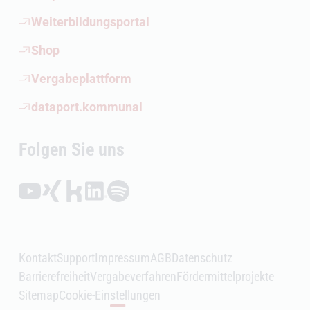
(Öffnet externen Link)
Weiterbildungsportal
(Öffnet externen Link)
Shop
(Öffnet externen Link)
Vergabeplattform
(Öffnet externen Link)
dataport.kommunal
Folgen Sie uns
Folgen auf YouTube (Öffnet externen Link)
Folgen auf Xing (Öffnet externen Link)
Folgen auf Kununu (Öffnet externen Link)
Folgen auf LinkedIn (Öffnet externen Link)
Folgen auf Spotify (Öffnet externen Link)
Kontakt
Support
Impressum
AGB
Datenschutz
Barrierefreiheit
Vergabeverfahren
Fördermittelprojekte
Sitemap
Cookie-Einstellungen