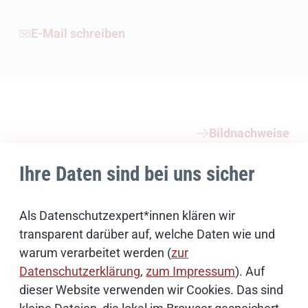
E-Mail schreiben
Weiterführende Informationen
Bildnachweise
Ihre Daten sind bei uns sicher
Schwerpunktthemen
Als Datenschutzexpert*innen klären wir
transparent darüber auf, welche Daten wie und
Künstliche Intelligenz
warum verarbeitet werden (
zur
Datenschutzerklärung
,
zum Impressum
). Auf
Open Source
dieser Website verwenden wir Cookies. Das sind