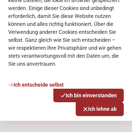
kleine Dateien, die lokal im Browser gespeichert
IT Sicherheit
werden. Einige dieser Cookies sind unbedingt
erforderlich, damit Sie diese Website nutzen
Onlinezugangsgesetz
können und alles richtig funktioniert. Über die
Verwendung anderer Cookies entscheiden Sie
selbst. Ganz gleich wie Sie sich entscheiden –
Cloud
wir respektieren Ihre Privatsphäre und wir gehen
stets verantwortungsvoll mit den Daten um, die
Netze
Sie uns anvertrauen.
Services & Produkte
Ich entscheide selbst
Ich bin einverstanden
Consulting
Ich lehne ab
Innovationsmanagement