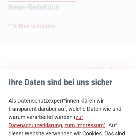
News-Redaktion
E-Mail schreiben
Weiterführende Informationen
Bildnachweise
Ihre Daten sind bei uns sicher
Schwerpunktthemen
Als Datenschutzexpert*innen klären wir
transparent darüber auf, welche Daten wie und
Künstliche Intelligenz
warum verarbeitet werden (
zur
Datenschutzerklärung
,
zum Impressum
). Auf
dieser Website verwenden wir Cookies. Das sind
Open Source