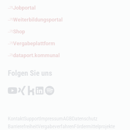
(Öffnet externen Link)
Jobportal
(Öffnet externen Link)
Weiterbildungsportal
(Öffnet externen Link)
Shop
(Öffnet externen Link)
Vergabeplattform
(Öffnet externen Link)
dataport.kommunal
Folgen Sie uns
Folgen auf YouTube (Öffnet externen Link)
Folgen auf Xing (Öffnet externen Link)
Folgen auf Kununu (Öffnet externen Link)
Folgen auf LinkedIn (Öffnet externen Link)
Folgen auf Spotify (Öffnet externen Link)
Kontakt
Support
Impressum
AGB
Datenschutz
Barrierefreiheit
Vergabeverfahren
Fördermittelprojekte