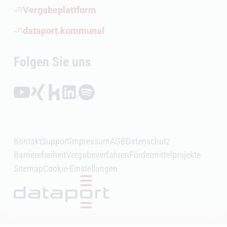
(Öffnet externen Link)
Vergabeplattform
(Öffnet externen Link)
dataport.kommunal
Folgen Sie uns
Folgen auf YouTube (Öffnet externen Link)
Folgen auf Xing (Öffnet externen Link)
Folgen auf Kununu (Öffnet externen Link)
Folgen auf LinkedIn (Öffnet externen Link)
Folgen auf Spotify (Öffnet externen Link)
Kontakt
Support
Impressum
AGB
Datenschutz
Barrierefreiheit
Vergabeverfahren
Fördermittelprojekte
Sitemap
Cookie-Einstellungen