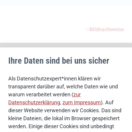
Weiterführende Informationen
Bildnachweise
Schwerpunktthemen
Ihre Daten sind bei uns sicher
Künstliche Intelligenz
Als Datenschutzexpert*innen klären wir
transparent darüber auf, welche Daten wie und
Open Source
warum verarbeitet werden (
zur
Datenschutzerklärung
,
zum Impressum
). Auf
dieser Website verwenden wir Cookies. Das sind
IT Sicherheit
kleine Dateien, die lokal im Browser gespeichert
werden. Einige dieser Cookies sind unbedingt
Onlinezugangsgesetz