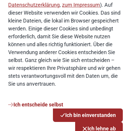
Datenschutzerklärung
,
zum Impressum
). Auf
Künstliche Intelligenz
dieser Website verwenden wir Cookies. Das sind
kleine Dateien, die lokal im Browser gespeichert
werden. Einige dieser Cookies sind unbedingt
Open Source
erforderlich, damit Sie diese Website nutzen
können und alles richtig funktioniert. Über die
IT Sicherheit
Verwendung anderer Cookies entscheiden Sie
selbst. Ganz gleich wie Sie sich entscheiden –
Onlinezugangsgesetz
wir respektieren Ihre Privatsphäre und wir gehen
stets verantwortungsvoll mit den Daten um, die
Cloud
Sie uns anvertrauen.
Netze
Ich entscheide selbst
Ich bin einverstanden
Services & Produkte
Ich lehne ab