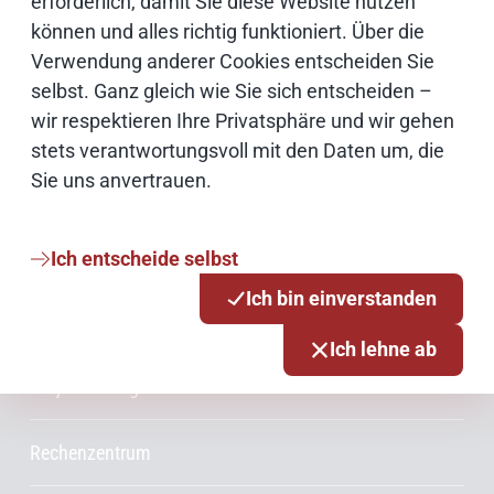
erforderlich, damit Sie diese Website nutzen
können und alles richtig funktioniert. Über die
Cloud
Verwendung anderer Cookies entscheiden Sie
selbst. Ganz gleich wie Sie sich entscheiden –
Netze
wir respektieren Ihre Privatsphäre und wir gehen
stets verantwortungsvoll mit den Daten um, die
Sie uns anvertrauen.
Services & Produkte
Consulting
Ich entscheide selbst
Ich bin einverstanden
Innovationsmanagement
Ich lehne ab
Projektmanagement
Rechenzentrum