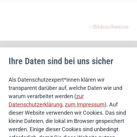
Weiterführende Informationen
Bildnachweise
Schwerpunktthemen
Ihre Daten sind bei uns sicher
Künstliche Intelligenz
Als Datenschutzexpert*innen klären wir
transparent darüber auf, welche Daten wie und
Open Source
warum verarbeitet werden (
zur
Datenschutzerklärung
,
zum Impressum
). Auf
IT Sicherheit
dieser Website verwenden wir Cookies. Das sind
kleine Dateien, die lokal im Browser gespeichert
Onlinezugangsgesetz
werden. Einige dieser Cookies sind unbedingt