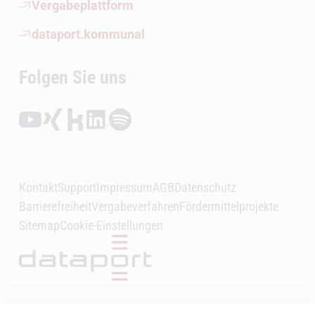
(Öffnet externen Link)
Vergabeplattform
(Öffnet externen Link)
dataport.kommunal
Folgen Sie uns
Folgen auf YouTube (Öffnet externen Link)
Folgen auf Xing (Öffnet externen Link)
Folgen auf Kununu (Öffnet externen Link)
Folgen auf LinkedIn (Öffnet externen Link)
Folgen auf Spotify (Öffnet externen Link)
Kontakt
Support
Impressum
AGB
Datenschutz
Barrierefreiheit
Vergabeverfahren
Fördermittelprojekte
Sitemap
Cookie-Einstellungen