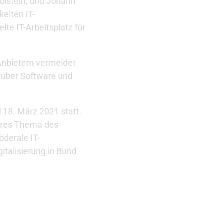
olstein, und Johann
elten IT-
te IT-Arbeitsplatz für
 Anbietern vermeidet
e über Software und
 18. März 2021 statt.
eres Thema des
öderale IT-
italisierung in Bund