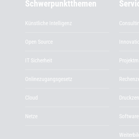
Schwerpunktthemen
Servi
Künstliche Intelligenz
Consulti
Open Source
Innovat
IT Sicherheit
Projekt
Onlinezugangsgesetz
Rechenz
Cloud
Druckze
Netze
Software
Weiterbi