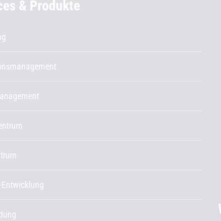
ces & Produkte
ng
ionsmanagement
management
entrum
ntrum
-Entwicklung
ldung