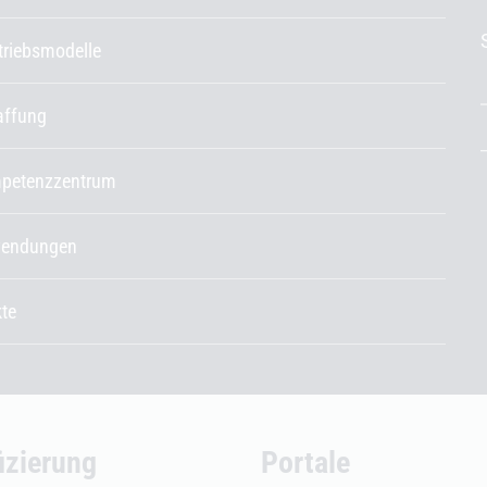
etriebsmodelle
affung
petenzzentrum
endungen
kte
fizierung
Portale