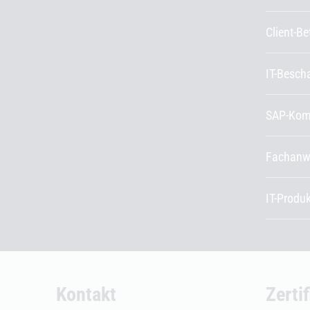
Client-B
IT-Besch
SAP-Kom
Fachanw
IT-Produ
Kontakt
Zerti