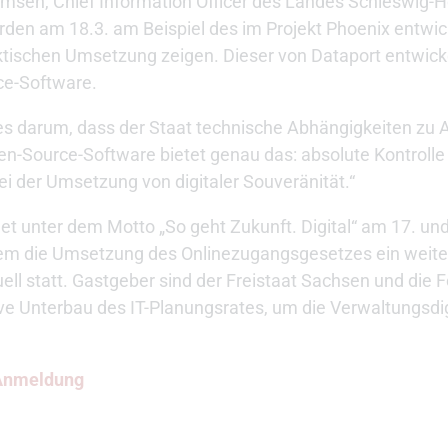
msen, Chief Information Officer des Landes Schleswig-H
rden am 18.3. am Beispiel des im Projekt Phoenix entwick
aktischen Umsetzung zeigen. Dieser von Dataport entwickel
ce-Software.
t es darum, dass der Staat technische Abhängigkeiten zu
en-Source-Software bietet genau das: absolute Kontroll
bei der Umsetzung von digitaler Souveränität.“
et unter dem Motto „So geht Zukunft. Digital“ am 17. und
erem die Umsetzung des Onlinezugangsgesetzes ein weit
ell statt. Gastgeber sind der Freistaat Sachsen und die F
ive Unterbau des IT-Planungsrates, um die Verwaltungsdig
 Anmeldung