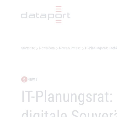
Hauptbereich
Startseite
Newsroom
News & Presse
IT-Planungsrat: Fach
NEWS
–
IT-Planungsrat
digitale Souver