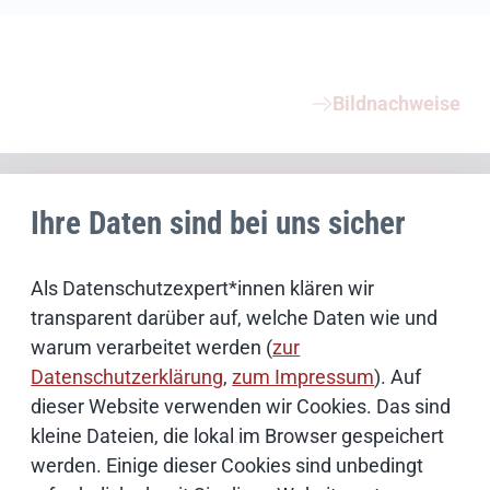
Weiterführende Informationen
Bildnachweise
Schwerpunktthemen
Ihre Daten sind bei uns sicher
Künstliche Intelligenz
Als Datenschutzexpert*innen klären wir
transparent darüber auf, welche Daten wie und
Open Source
warum verarbeitet werden (
zur
Datenschutzerklärung
,
zum Impressum
). Auf
IT Sicherheit
dieser Website verwenden wir Cookies. Das sind
kleine Dateien, die lokal im Browser gespeichert
werden. Einige dieser Cookies sind unbedingt
Onlinezugangsgesetz