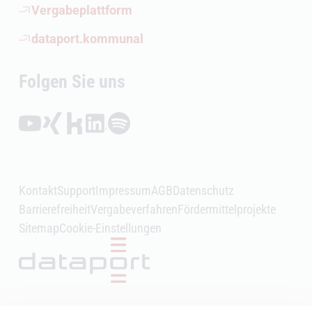
(Öffnet externen Link)
Vergabeplattform
(Öffnet externen Link)
dataport.kommunal
Folgen Sie uns
Folgen auf YouTube (Öffnet externen Link)
Folgen auf Xing (Öffnet externen Link)
Folgen auf Kununu (Öffnet externen Link)
Folgen auf LinkedIn (Öffnet externen Link)
Folgen auf Spotify (Öffnet externen Link)
Kontakt
Support
Impressum
AGB
Datenschutz
Barrierefreiheit
Vergabeverfahren
Fördermittelprojekte
Sitemap
Cookie-Einstellungen