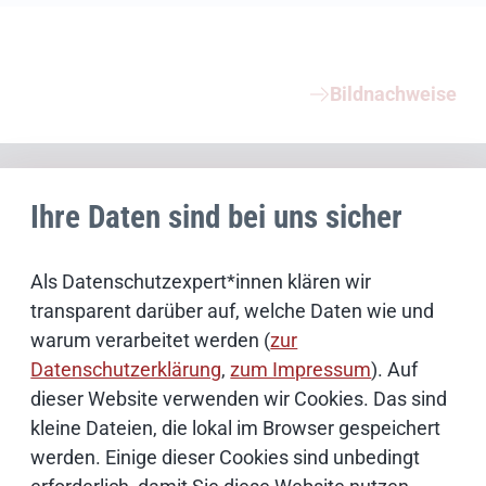
Weiterführende Informationen
Bildnachweise
Schwerpunktthemen
Ihre Daten sind bei uns sicher
Künstliche Intelligenz
Als Datenschutzexpert*innen klären wir
transparent darüber auf, welche Daten wie und
Open Source
warum verarbeitet werden (
zur
Datenschutzerklärung
,
zum Impressum
). Auf
IT Sicherheit
dieser Website verwenden wir Cookies. Das sind
kleine Dateien, die lokal im Browser gespeichert
Onlinezugangsgesetz
werden. Einige dieser Cookies sind unbedingt