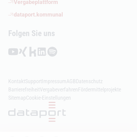
(Öffnet externen Link)
Vergabeplattform
(Öffnet externen Link)
dataport.kommunal
Folgen Sie uns
Folgen auf YouTube (Öffnet externen Link)
Folgen auf Xing (Öffnet externen Link)
Folgen auf Kununu (Öffnet externen Link)
Folgen auf LinkedIn (Öffnet externen Link)
Folgen auf Spotify (Öffnet externen Link)
Kontakt
Support
Impressum
AGB
Datenschutz
Barrierefreiheit
Vergabeverfahren
Fördermittelprojekte
Sitemap
Cookie-Einstellungen