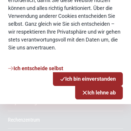
erforderlich, damit Sie diese Website nutzen
können und alles richtig funktioniert. Über die
Cloud
Verwendung anderer Cookies entscheiden Sie
selbst. Ganz gleich wie Sie sich entscheiden –
Netze
wir respektieren Ihre Privatsphäre und wir gehen
stets verantwortungsvoll mit den Daten um, die
Sie uns anvertrauen.
Services & Produkte
Consulting
Ich entscheide selbst
Ich bin einverstanden
Innovationsmanagement
Ich lehne ab
Projektmanagement
Rechenzentrum