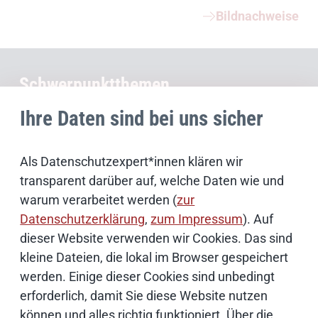
Bildnachweise
Schwerpunktthemen
Ihre Daten sind bei uns sicher
Künstliche Intelligenz
Als Datenschutzexpert*innen klären wir
Open Source
transparent darüber auf, welche Daten wie und
warum verarbeitet werden (
zur
IT Sicherheit
Datenschutzerklärung
,
zum Impressum
). Auf
dieser Website verwenden wir Cookies. Das sind
Onlinezugangsgesetz
kleine Dateien, die lokal im Browser gespeichert
werden. Einige dieser Cookies sind unbedingt
erforderlich, damit Sie diese Website nutzen
Cloud
können und alles richtig funktioniert. Über die