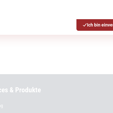
Ich bin einv
ces & Produkte
ng