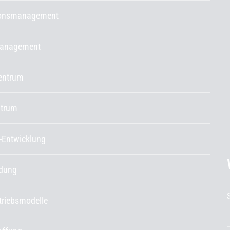
ionsmanagement
management
entrum
ntrum
-Entwicklung
ldung
etriebsmodelle