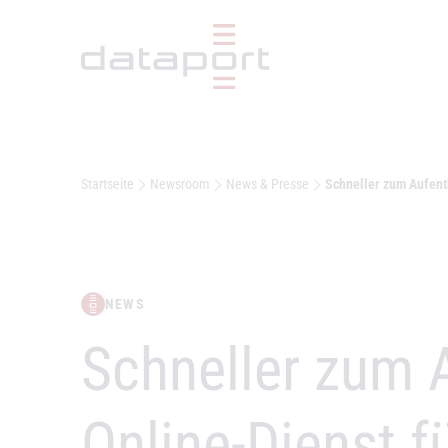
Hauptbereich
Startseite
Newsroom
News & Presse
Schneller zum Aufenth
NEWS
–
Schneller zum A
Online-Dienst f