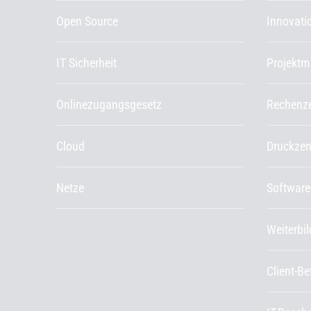
Open Source
Innovat
IT Sicherheit
Projekt
Onlinezugangsgesetz
Rechenz
Cloud
Druckze
Netze
Software
Weiterbi
Client-B