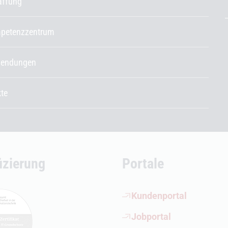
affung
petenzzentrum
endungen
kte
fizierung
Portale
(Öffnet externen Link)
Kundenportal
(Öffnet externen Link)
Jobportal