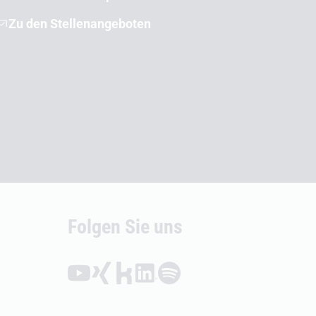
Zu den Stellenangeboten
Folgen Sie uns
Folgen auf YouTube (Öffnet externen Link)
Folgen auf Xing (Öffnet externen Link)
Folgen auf Kununu (Öffnet externen Link
Folgen auf LinkedIn (Öffnet externen
Folgen auf Spotify (Öffnet exte