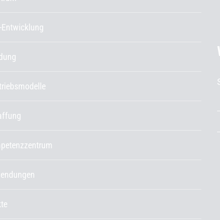
-Entwicklung
ldung
etriebsmodelle
affung
petenzzentrum
endungen
kte