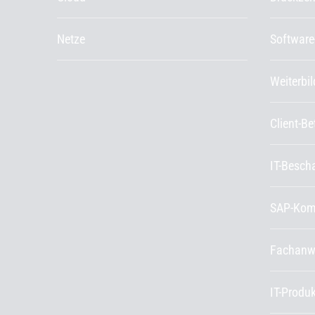
Netze
Software
Weiterbi
Client-B
IT-Besch
SAP-Kom
Fachanw
IT-Produ