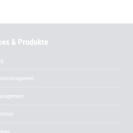
ces & Produkte
ng
ionsmanagement
management
entrum
ntrum