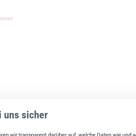
remen
i uns sicher
ren wir transparent darüber auf, welche Daten wie und 