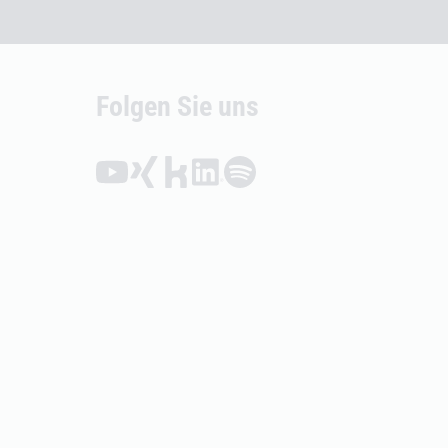
Folgen Sie uns
Folgen auf YouTube (Öffnet externen Link)
Folgen auf Xing (Öffnet externen Link)
Folgen auf Kununu (Öffnet externen Link
Folgen auf LinkedIn (Öffnet externen
Folgen auf Spotify (Öffnet exte