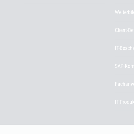
Weiterbi
Client-B
IT-Besch
SAP-Kom
Fachanw
IT-Produ