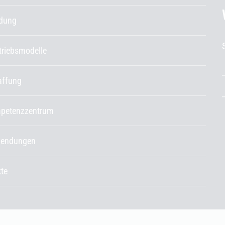
ldung
etriebsmodelle
affung
petenzzentrum
endungen
kte