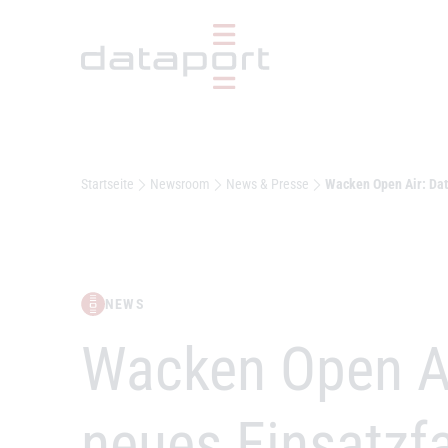
Hauptbereich
Startseite
Newsroom
News & Presse
Wacken Open Air: Data
NEWS
–
Wacken Open Air
neues Einsatzf