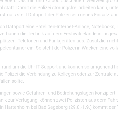
u erleben. Das mit rund 75.000 Zuschauern weltweit größ
 statt. Damit die Polizei störungsfrei arbeiten kann, unt
rstmals stellt Dataport der Polizei sein neues Einsatzfa
von Dataport eine Satelliten-Internet-Anlage, Notebooks
r verbauen die Technik auf dem Festivalgelände in insge
lätzen, Telefonen und Funkgeräten aus. Zusätzlich richt
pelcontainer ein. So steht der Polizei in Wacken eine vol
ker rund um die Uhr IT-Support und können so umgehend h
ie Polizei die Verbindung zu Kollegen oder zur Zentrale 
llen sollte.
ungen sowie Gefahren- und Bedrohungslagen konzipiert. 
ik zur Verfügung, können zwei Polizisten aus dem Fahr
in Hartenholm bei Bad Segeberg (29.8.-1.9.) kommt der