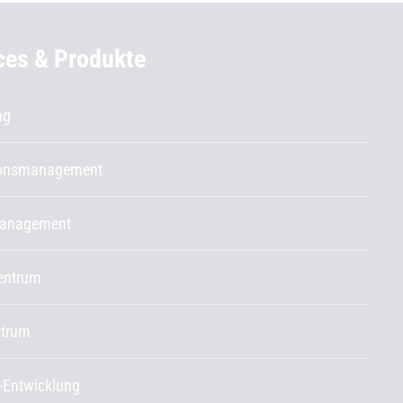
ces & Produkte
ng
ionsmanagement
management
entrum
ntrum
-Entwicklung