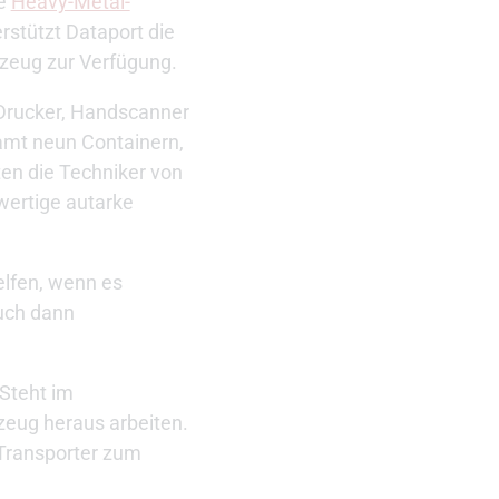
te
Heavy-Metal-
erstützt Dataport die
hrzeug zur Verfügung.
, Drucker, Handscanner
samt neun Containern,
en die Techniker von
lwertige autarke
elfen, wenn es
auch dann
Steht im
zeug heraus arbeiten.
 Transporter zum