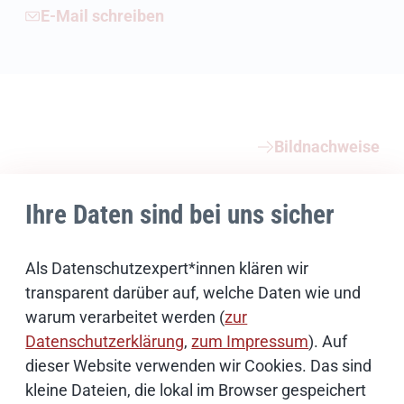
E-Mail schreiben
Weiterführende Informationen
Bildnachweise
Ihre Daten sind bei uns sicher
Schwerpunktthemen
Als Datenschutzexpert*innen klären wir
Künstliche Intelligenz
transparent darüber auf, welche Daten wie und
warum verarbeitet werden (
zur
Open Source
Datenschutzerklärung
,
zum Impressum
). Auf
dieser Website verwenden wir Cookies. Das sind
kleine Dateien, die lokal im Browser gespeichert
IT Sicherheit