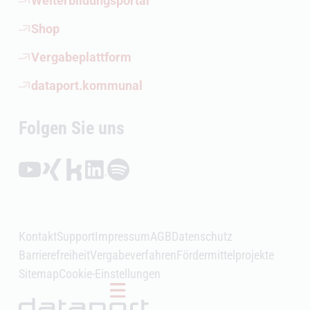
Weiterbildungsportal
(Öffnet externen Link)
Shop
(Öffnet externen Link)
Vergabeplattform
(Öffnet externen Link)
dataport.kommunal
Folgen Sie uns
Folgen auf YouTube (Öffnet externen Link)
Folgen auf Xing (Öffnet externen Link)
Folgen auf Kununu (Öffnet externen Link)
Folgen auf LinkedIn (Öffnet externen Link)
Folgen auf Spotify (Öffnet externen Link)
Kontakt
Support
Impressum
AGB
Datenschutz
Barrierefreiheit
Vergabeverfahren
Fördermittelprojekte
Sitemap
Cookie-Einstellungen