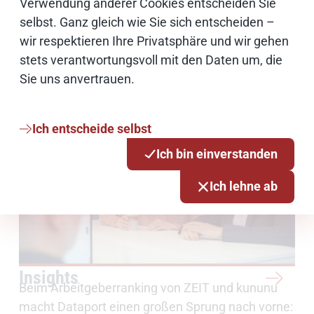
Verwendung anderer Cookies entscheiden Sie
selbst. Ganz gleich wie Sie sich entscheiden –
wir respektieren Ihre Privatsphäre und wir gehen
Arbeiten bei Dataport
Arbeiten bei Dataport heißt Mitmachen und
stets verantwortungsvoll mit den Daten um, die
Gestalten.
Sie uns anvertrauen.
Ich entscheide selbst
Ich bin einverstanden
Ich lehne ab
Insights
Beim Arbeitgeberranking von ZEIT und kununu
macht Dataport einen großen Sprung nach vorne: