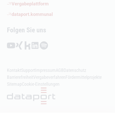
(Öffnet externen Link)
Vergabeplattform
(Öffnet externen Link)
dataport.kommunal
Folgen Sie uns
Folgen auf YouTube (Öffnet externen Link)
Folgen auf Xing (Öffnet externen Link)
Folgen auf Kununu (Öffnet externen Link)
Folgen auf LinkedIn (Öffnet externen Link)
Folgen auf Spotify (Öffnet externen Link)
Kontakt
Support
Impressum
AGB
Datenschutz
Barrierefreiheit
Vergabeverfahren
Fördermittelprojekte
Sitemap
Cookie-Einstellungen