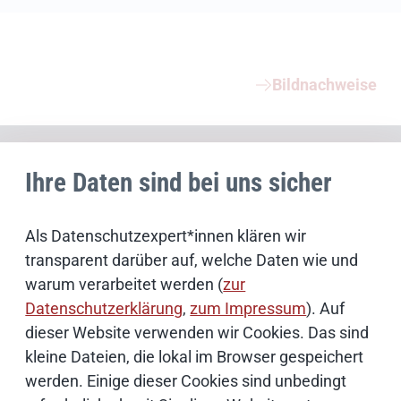
Weiterführende Informationen
Bildnachweise
Schwerpunktthemen
Ihre Daten sind bei uns sicher
Künstliche Intelligenz
Als Datenschutzexpert*innen klären wir
transparent darüber auf, welche Daten wie und
Open Source
warum verarbeitet werden (
zur
Datenschutzerklärung
,
zum Impressum
). Auf
IT Sicherheit
dieser Website verwenden wir Cookies. Das sind
kleine Dateien, die lokal im Browser gespeichert
werden. Einige dieser Cookies sind unbedingt
Onlinezugangsgesetz