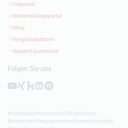
(Öffnet externen Link)
Jobportal
(Öffnet externen Link)
Weiterbildungsportal
(Öffnet externen Link)
Shop
(Öffnet externen Link)
Vergabeplattform
(Öffnet externen Link)
dataport.kommunal
Folgen Sie uns
Folgen auf YouTube (Öffnet externen Link)
Folgen auf Xing (Öffnet externen Link)
Folgen auf Kununu (Öffnet externen Link)
Folgen auf LinkedIn (Öffnet externen Link)
Folgen auf Spotify (Öffnet externen Link)
Kontakt
Support
Impressum
AGB
Datenschutz
Barrierefreiheit
Vergabeverfahren
Fördermittelprojekte