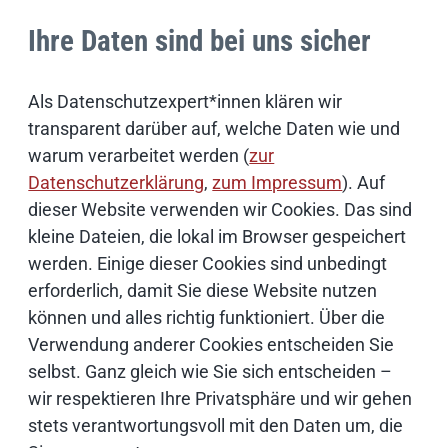
0176 42860910
Ihre Daten sind bei uns sicher
E-Mail schreiben
Als Datenschutzexpert*innen klären wir
transparent darüber auf, welche Daten wie und
warum verarbeitet werden (
zur
Datenschutzerklärung
,
zum Impressum
). Auf
Weiterführende Informationen
dieser Website verwenden wir Cookies. Das sind
Bildnachweise
kleine Dateien, die lokal im Browser gespeichert
werden. Einige dieser Cookies sind unbedingt
erforderlich, damit Sie diese Website nutzen
Schwerpunktthemen
können und alles richtig funktioniert. Über die
Verwendung anderer Cookies entscheiden Sie
selbst. Ganz gleich wie Sie sich entscheiden –
Künstliche Intelligenz
wir respektieren Ihre Privatsphäre und wir gehen
stets verantwortungsvoll mit den Daten um, die
Open Source