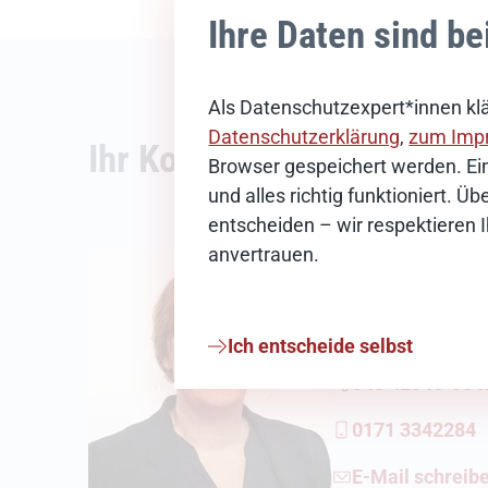
Ihre Daten sind be
Als Datenschutzexpert*innen klä
Datenschutzerklärung
,
zum Imp
Ihr Kontakt
Browser gespeichert werden. Ein
und alles richtig funktioniert. 
entscheiden – wir respektieren 
anvertrauen.
Britta Heinri
Pressesprecherin
Ich entscheide selbst
040 42846-304
0171 3342284
E-Mail schreib