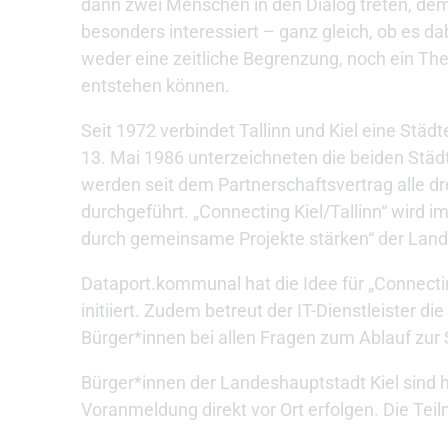
dann zwei Menschen in den Dialog treten, dem
besonders interessiert – ganz gleich, ob es dab
weder eine zeitliche Begrenzung, noch ein T
entstehen können.
Seit 1972 verbindet Tallinn und Kiel eine Stä
13. Mai 1986 unterzeichneten die beiden Städt
werden seit dem Partnerschaftsvertrag alle dre
durchgeführt. „Connecting Kiel/Tallinn“ wird
durch gemeinsame Projekte stärken“ der Lande
Dataport.kommunal hat die Idee für „Connectin
initiiert. Zudem betreut der IT-Dienstleister 
Bürger*innen bei allen Fragen zum Ablauf zur 
Bürger*innen der Landeshauptstadt Kiel sind he
Voranmeldung direkt vor Ort erfolgen. Die Te