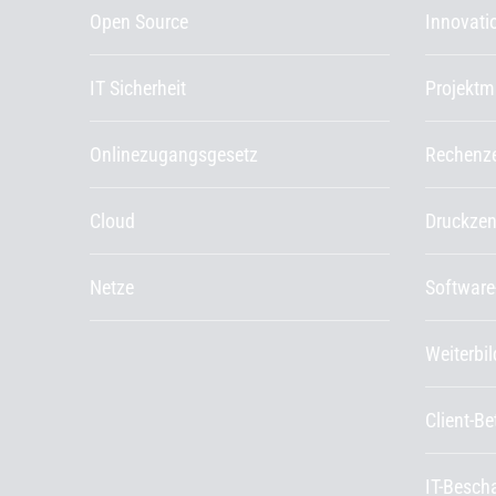
Open Source
Innovat
IT Sicherheit
Projekt
Onlinezugangsgesetz
Rechenz
Cloud
Druckze
Netze
Software
Weiterbi
Client-B
IT-Besch