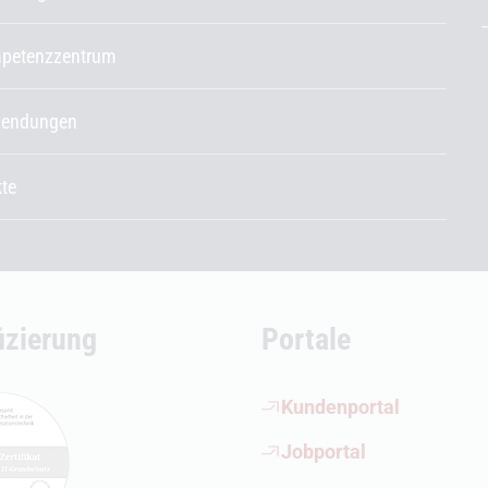
petenzzentrum
endungen
kte
fizierung
Portale
(Öffnet externen Link)
Kundenportal
(Öffnet externen Link)
Jobportal