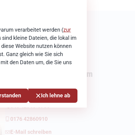
warum verarbeitet werden (
zur
sind kleine Dateien, die lokal im
ie diese Website nutzen können
t. Ganz gleich wie Sie sich
 mit den Daten um, die Sie uns
Karen Hoffmann-Abraham
Stellvertretende Pressesprecherin
erstanden
Ich lehne ab
040 42846-3736
0176 42860910
E-Mail schreiben