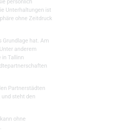
ie persönlich
die Unterhaltungen ist
phäre ohne Zeitdruck
ls Grundlage hat. Am
. Unter anderem
in Tallinn
ädtepartnerschaften
den Partnerstädten
t und steht den
s kann ohne
.