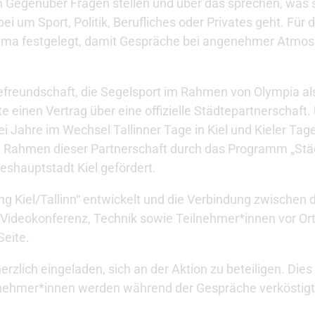
 Gegenüber Fragen stellen und über das sprechen, was s
ei um Sport, Politik, Berufliches oder Privates geht. Für 
hema festgelegt, damit Gespräche bei angenehmer Atmos
dtefreundschaft, die Segelsport im Rahmen von Olympia a
e einen Vertrag über eine offizielle Städtepartnerschaft
i Jahre im Wechsel Tallinner Tage in Kiel und Kieler Tage 
 im Rahmen dieser Partnerschaft durch das Programm „St
shauptstadt Kiel gefördert.
g Kiel/Tallinn“ entwickelt und die Verbindung zwischen 
die Videokonferenz, Technik sowie Teilnehmer*innen vor Or
Seite.
rzlich eingeladen, sich an der Aktion zu beteiligen. Die
ilnehmer*innen werden während der Gespräche verköstigt