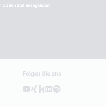
Zu den Stellenangeboten
Folgen Sie uns
Folgen auf YouTube (Öffnet externen Link)
Folgen auf Xing (Öffnet externen Link)
Folgen auf Kununu (Öffnet externen Link
Folgen auf LinkedIn (Öffnet externen
Folgen auf Spotify (Öffnet exte