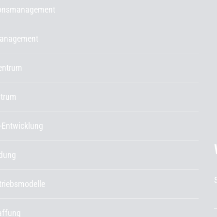
ionsmanagement
management
entrum
ntrum
-Entwicklung
ldung
etriebsmodelle
affung