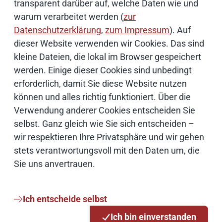
transparent darüber auf, welche Daten wie und
warum verarbeitet werden (
zur
Datenschutzerklärung
,
zum Impressum
). Auf
Karen Hoffmann-Abraham
dieser Website verwenden wir Cookies. Das sind
kleine Dateien, die lokal im Browser gespeichert
Stellvertretende Pressesprecherin
werden. Einige dieser Cookies sind unbedingt
erforderlich, damit Sie diese Website nutzen
040 42846-3736
können und alles richtig funktioniert. Über die
Verwendung anderer Cookies entscheiden Sie
0176 42860910
selbst. Ganz gleich wie Sie sich entscheiden –
wir respektieren Ihre Privatsphäre und wir gehen
E-Mail schreiben
stets verantwortungsvoll mit den Daten um, die
Sie uns anvertrauen.
Weiterführende Informationen
Ich entscheide selbst
Bildnachweise
Ich bin einverstanden