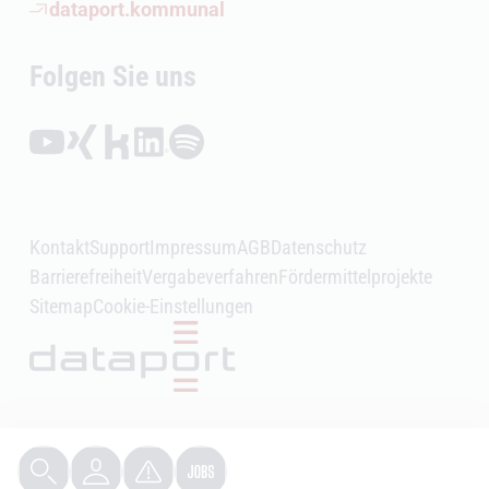
(Öffnet externen Link)
dataport.kommunal
Folgen Sie uns
Folgen auf YouTube (Öffnet externen Link)
Folgen auf Xing (Öffnet externen Link)
Folgen auf Kununu (Öffnet externen Link)
Folgen auf LinkedIn (Öffnet externen Link)
Folgen auf Spotify (Öffnet externen Link)
Kontakt
Support
Impressum
AGB
Datenschutz
Barrierefreiheit
Vergabeverfahren
Fördermittelprojekte
Sitemap
Cookie-Einstellungen