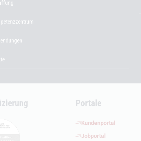
affung
petenzzentrum
endungen
kte
fizierung
Portale
(Öffnet externen Link)
Kundenportal
(Öffnet externen Link)
Jobportal