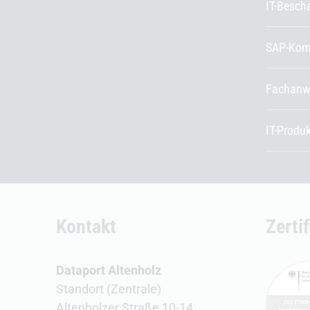
IT-Besch
SAP-Kom
Fachanw
IT-Produ
Kontakt
Zerti
Dataport Altenholz
Standort (Zentrale)
Altenholzer Straße 10-14