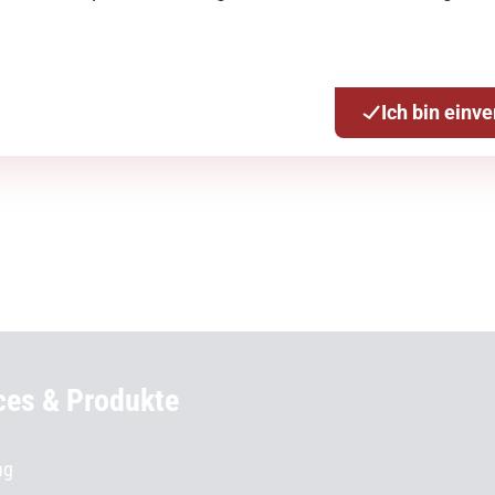
en
Ich bin einv
ces & Produkte
ng