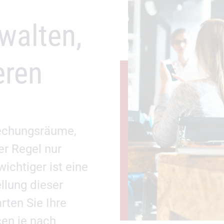
walten,
eren
rechungsräume,
r Regel nur
wichtiger ist eine
ellung dieser
rten Sie Ihre
en je nach