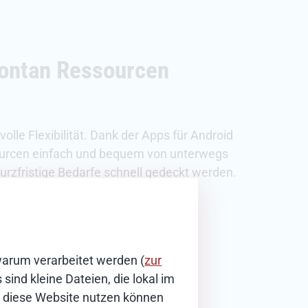
pontan Ressourcen
olle Flexibilität. Dank der Apps für Android
ourcen einfach und bequem von unterwegs
rzfristige Bedarfe schnell gedeckt werden.
los testen
warum verarbeitet werden (
zur
sind kleine Dateien, die lokal im
ie diese Website nutzen können