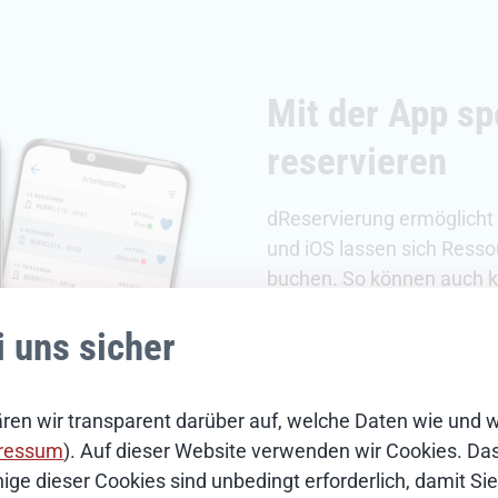
Mit der App s
reservieren
dReservierung ermöglicht v
und iOS lassen sich Ress
buchen. So können auch ku
i uns sicher
Jetzt 14 Tage kosten
ren wir transparent darüber auf, welche Daten wie und 
ressum
). Auf dieser Website verwenden wir Cookies. Das 
ige dieser Cookies sind unbedingt erforderlich, damit S